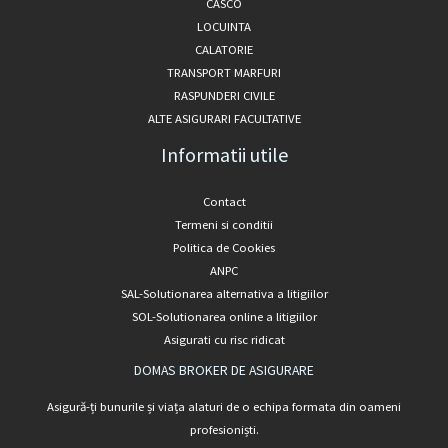
CASCO
LOCUINTA
CALATORIE
TRANSPORT MARFURI
RASPUNDERI CIVILE
ALTE ASIGURARI FACULTATIVE
Informatii utile
Contact
Termeni si conditii
Politica de Cookies
ANPC
SAL-Solutionarea alternativa a litigiilor
SOL-Solutionarea online a litigiilor
Asigurati cu risc ridicat
DOMAS BROKER DE ASIGURARE
Asigură-ți bunurile și viața alaturi de o echipa formata din oameni
profesioniști.