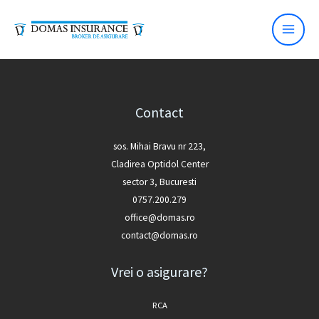
Skip
to
content
Contact
sos. Mihai Bravu nr 223,
Cladirea Optidol Center
sector 3, Bucuresti
0757.200.279
office@domas.ro
contact@domas.ro
Vrei o asigurare?
RCA