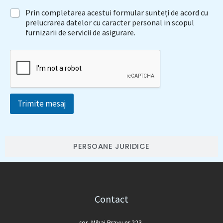
l
a
A
e
Prin completarea acestui formular sunteți de acord cu
r
c
f
prelucrarea datelor cu caracter personal in scopul
e
o
u
furnizarii de servicii de asigurare.
d
r
r
o
d
n
r
G
i
i
D
z
t
P
a
a
R
t
*
e
Trimite mesaj
d
e
c
l
i
PERSOANE JURIDICE
e
n
t
Contact
sos. Mihai Bravu nr 223,